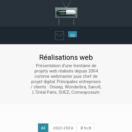
Réalisations web
Présentation d'une trentaine de
projets web réalisés depuis 2004
comme webmaster puis chef de
projet digital. Principales entreprises
/ clients : Onisep, Wonderbra, Sanofi,
L'Oréal Paris, SUEZ, Comexposium
All
2022-2024
B to B