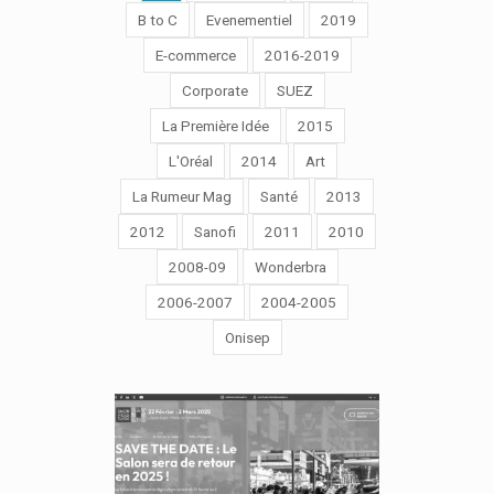
B to C
Evenementiel
2019
E-commerce
2016-2019
Corporate
SUEZ
La Première Idée
2015
L'Oréal
2014
Art
La Rumeur Mag
Santé
2013
2012
Sanofi
2011
2010
2008-09
Wonderbra
2006-2007
2004-2005
Onisep