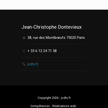
Onisep – 2005 (Gestion de projet)
Jean-Christophe Dontevieux
38, rue des Montibœufs 75020 Paris
+ 33 6 12 24 71 58
jcdtx.fr
Copyright 2026 - jcdtx.fr
Compétences
Réalisations web