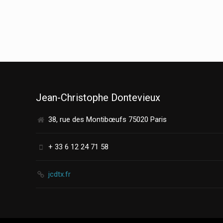
Jean-Christophe Dontevieux
38, rue des Montibœufs 75020 Paris
+ 33 6 12 24 71 58
jcdtx.fr