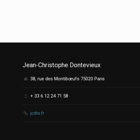
Jean-Christophe Dontevieux
38, rue des Montibœufs 75020 Paris
+ 33 6 12 24 71 58
jcdtx.fr