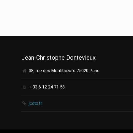
Jean-Christophe Dontevieux
38, rue des Montibœufs 75020 Paris
+ 33 6 12 24 71 58
jcdtx.fr