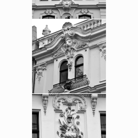
Lettonie Riga
Lettonie Riga