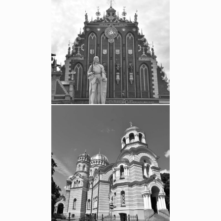
Lettonie Riga
Lettonie Riga