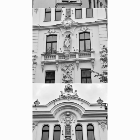
Lettonie Riga
Lettonie Riga