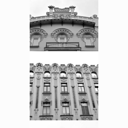
Lettonie Riga
Lettonie Riga