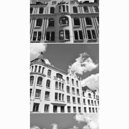
Lettonie Riga
Lettonie Riga