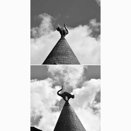
Lettonie Riga
Lettonie Riga