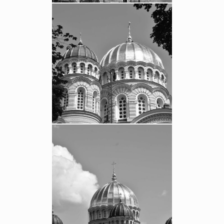
Lettonie Riga
Lettonie Riga