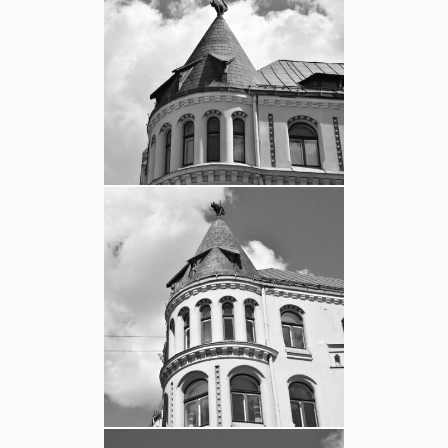
Lettonie Riga
Lettonie Riga