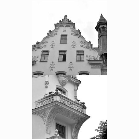
Lettonie Riga
Lettonie Riga