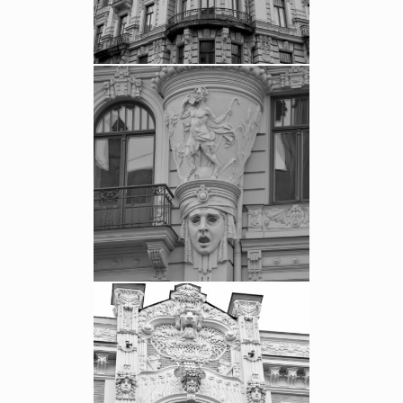
Lettonie Riga
Lettonie Riga