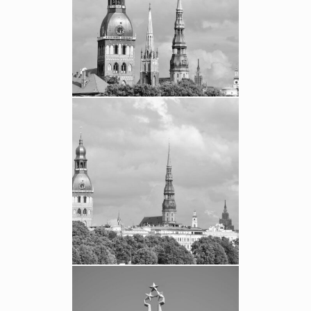
Lettonie Riga
Lettonie Riga