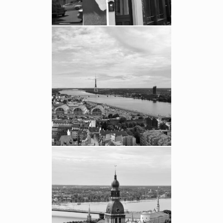
Lettonie Riga
Lettonie Riga