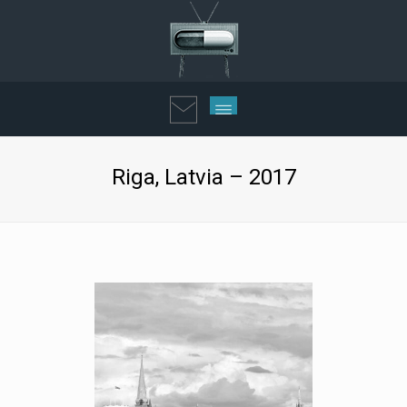
Riga, Latvia – 2017