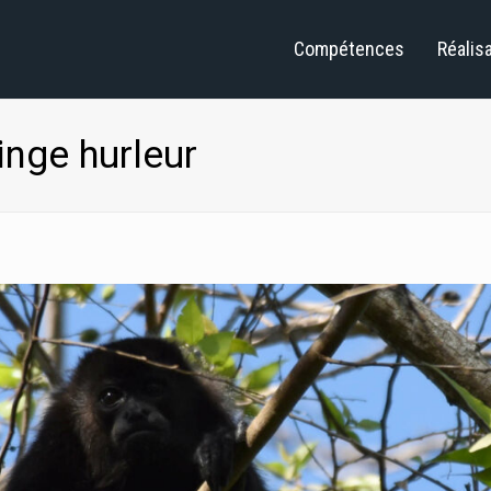
Compétences
Réalis
nge hurleur