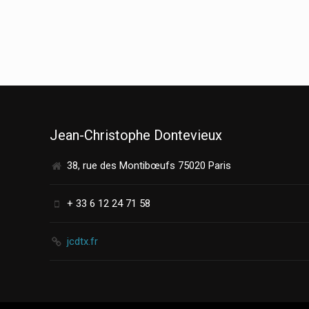
Jean-Christophe Dontevieux
38, rue des Montibœufs 75020 Paris
+ 33 6 12 24 71 58
jcdtx.fr