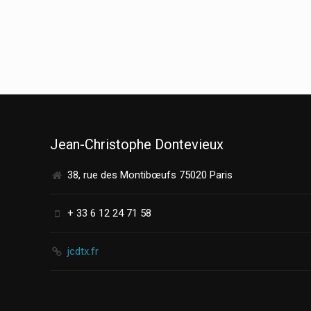
Jean-Christophe Dontevieux
38, rue des Montibœufs 75020 Paris
+ 33 6 12 24 71 58
jcdtx.fr