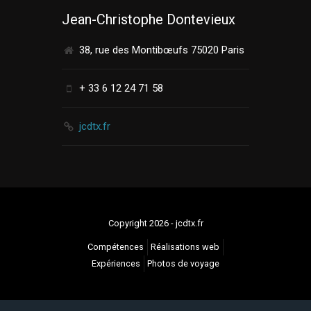
Jean-Christophe Dontevieux
38, rue des Montibœufs 75020 Paris
+ 33 6 12 24 71 58
jcdtx.fr
Copyright 2026 - jcdtx.fr
Compétences
Réalisations web
Expériences
Photos de voyage